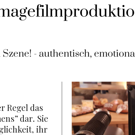
magefilmprodukti
in Szene! - authentisch, emotio
er Regel das
ns” dar. Sie
lichkeit, ihr